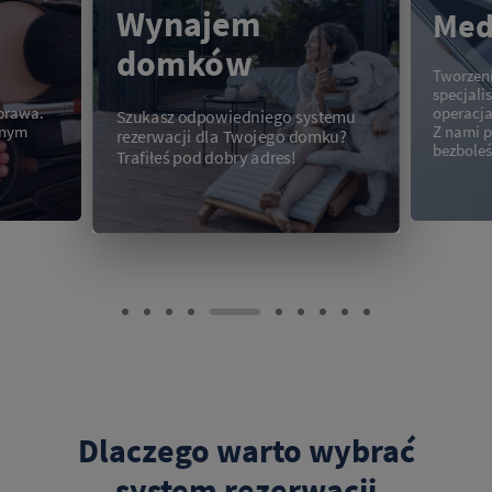
Wynajem
Med
domków
Tworzeni
specjal
sprawa.
operacja
Szukasz odpowiedniego systemu
dnym
Z nami p
rezerwacji dla Twojego domku?
bezboleś
Trafiłeś pod dobry adres!
Dlaczego warto wybrać
system rezerwacji