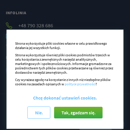
Nie teraz
Zapisz ustawienia
INFOLINIA
+48 790 328 686
partner@bookero.pl
Strona wykorzystuje pliki cookies własne w celu prawidłowego
Od 8:00 do 16:00 od poniedziałku do piątku
działania jej wszystkich funkcji.
Strona wykorzystuje również pliki cookies podmiotów trzecich w
SOCIAL MEDIA
celu korzystania z zewnętrznych narzędzi analitycznych,
marketingowych i społecznościowych. Informacje gromadzone za
pośrednictwem tych plików cookies przetwarzane są również przez
dostawców narzędzi zewnętrznych.
Czy wyrażasz zgodę na korzystanie z innych niż niezbędne plików
cookies na zasadach opisanych w
polityce prywatności
?
Chcę dokonać ustawień cookies.
© 2019 by Bookero.pl
All right reserved
Nie.
Tak, zgadzam się.
Włącz cookies, aby korzystać z czatu
System płatności zapewnia Tpay.com