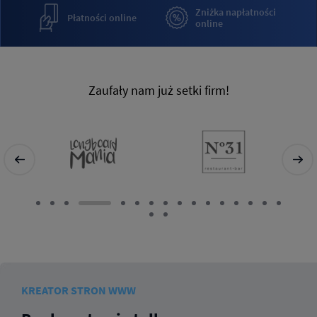
Zniżka na
płatności
Płatności
online
online
Zaufały nam już setki firm!
KREATOR STRON WWW