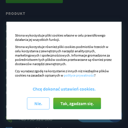
PRODUKT
Funkcje
Cennik
Strona wykorzystuje pliki cookies własne w celu prawidłowego
Integracja
działania jej wszystkich funkcji.
Aktualności
Strona wykorzystuje również pliki cookies podmiotów trzecich w
celu korzystania z zewnętrznych narzędzi analitycznych,
marketingowych i społecznościowych. Informacje gromadzone za
pośrednictwem tych plików cookies przetwarzane są również przez
INFORMACJE
dostawców narzędzi zewnętrznych.
Najczęściej zadawane pytania
Czy wyrażasz zgodę na korzystanie z innych niż niezbędne plików
cookies na zasadach opisanych w
polityce prywatności
?
Polityka prywatności
Regulamin
Chcę dokonać ustawień cookies.
Kontakt
Nie.
Tak, zgadzam się.
INFOLINIA
Włącz cookies, aby korzystać z czatu
+48 790 328 686