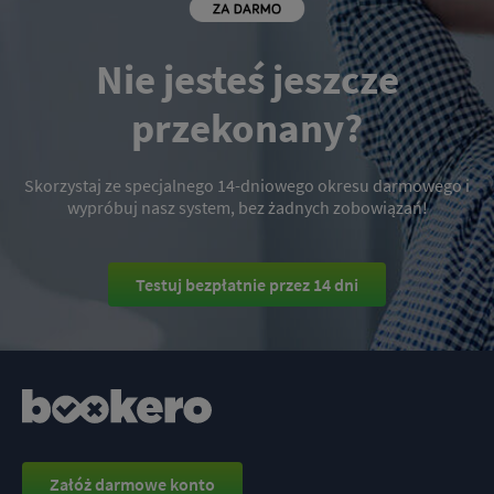
Nie jesteś jeszcze
przekonany?
Nie teraz
Zapisz ustawienia
Skorzystaj ze specjalnego 14-dniowego okresu darmowego i
wypróbuj nasz system, bez żadnych zobowiązań!
Testuj bezpłatnie przez 14 dni
Załóż darmowe konto