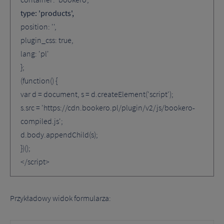
type: 'products'
,
position: '',
plugin_css: true,
lang: 'pl'
};
(function() {
var d = document, s = d.createElement('script');
s.src = 'https://cdn.bookero.pl/plugin/v2/js/bookero-
compiled.js';
d.body.appendChild(s);
})();
</script>
Przykładowy widok formularza: