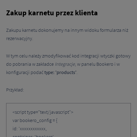
Zakup karnetu przez klienta
Zakupu karnetu dokonujemy na innym widoku formularza niż
rezerwacyjny.
W tym celu należy zmodyfikować kod integracji wtyczki gotowy
do pobrania w zakładce
Integracje
, w panelu Bookero i w
konfiguracji podać
type: 'products'
.
Przykład:
<script type="text/javascript">
var bookero_config = {
id: 'xxxxxxxxxxxx,
container: 'bookero',