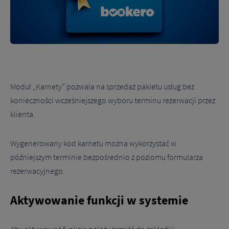
Moduł „Karnety” pozwala na sprzedaż pakietu usług bez
konieczności wcześniejszego wyboru terminu rezerwacji przez
klienta.
Wygenerowany kod karnetu można wykorzystać w
Tutaj możesz dokonać szczegółowych ustawień w zakresie plików
późniejszym terminie bezpośrednio z poziomu formularza
cookies innych niż niezbędne do prawidłowego funkcjonowania
strony. Ustawiając poszczególne narzędzia jako włączone, godzisz
rezerwacyjnego.
się, by informacje przez nie gromadzone były przetwarzane przez
administratora tej strony, jak również przez dostawców narzędzi
zewnętrznych na zasadach opisanych szczegółowo w
polityce
prywatności.
Aktywowanie funkcji w systemie
Jeżeli chcesz zaakceptować wszystkie zastosowane na stronie pliki
cookies, po prostu kliknij w przycisk poniżej.