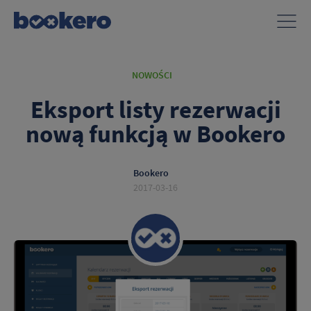
NOWOŚCI
Eksport listy rezerwacji
nową funkcją w Bookero
Tutaj możesz dokonać szczegółowych ustawień w zakresie plików
cookies innych niż niezbędne do prawidłowego funkcjonowania
Bookero
strony. Ustawiając poszczególne narzędzia jako włączone, godzisz
się, by informacje przez nie gromadzone były przetwarzane przez
2017-03-16
administratora tej strony, jak również przez dostawców narzędzi
zewnętrznych na zasadach opisanych szczegółowo w
polityce
prywatności.
Jeżeli chcesz zaakceptować wszystkie zastosowane na stronie pliki
cookies, po prostu kliknij w przycisk poniżej.
Akceptuję wszystkie pliki cookies
Aby dokonać bardziej zaawansowanych ustawień, skorzystaj z