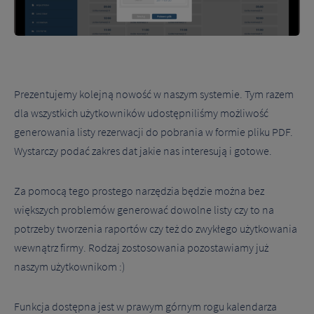
poniższych opcji.
Niezbędne cookies
Niezbędne pliki cookie są absolutnie niezbędne do prawidłowego
działania witryny. Te pliki cookie zapewniają anonimowe działanie
podstawowych funkcji i zabezpieczeń witryny.
Prezentujemy kolejną nowość w naszym systemie. Tym razem
dla wszystkich użytkowników udostępniliśmy możliwość
Narzędzia Google
generowania listy rezerwacji do pobrania w formie pliku PDF.
Korzystamy z Google Analytics, czyli narzędzia pozwalającego na
gromadzenie, przeglądanie i analizę statystyk związanych z aktywnością
Wystarczy podać zakres dat jakie nas interesują i gotowe.
użytkowników na naszej stronie. Kod śledzący Google Analytics
gromadzi informacje na temat Twojej aktywności na naszej stronie,
które mogą być przez Google wykorzystywane przy budowaniu
Twojego profilu użytkownika. Ponadto, informacje z Google Analytics
Za pomocą tego prostego narzędzia będzie można bez
mogą być wykorzystywane w ustawieniach kampanii reklamowych
prowadzonych z wykorzystaniem Google Ads. Jeżeli sobie tego nie
większych problemów generować dowolne listy czy to na
życzysz, możesz wyłączyć narzędzia Google.
potrzeby tworzenia raportów czy też do zwykłego użytkowania
Facebook Pixel
wewnątrz firmy. Rodzaj zostosowania pozostawiamy już
naszym użytkownikom :)
W kodzie strony zaimplementowany jest Pixel Facebooka. To kod, który
zbiera informacje na temat Twojego korzystania ze strony, pozwalając
na podstawie zebranych w ten sposób informacji kierować do Ciebie
spersonalizowaną reklamę w ramach narzędzi reklamowych
Facebooka. W ramach tego narzędzia nie są gromadzone jakiekolwiek
Funkcja dostępna jest w prawym górnym rogu kalendarza
dane pozwalające Cię bezpośrednio zidentyfikować. Jeżeli wyłączysz