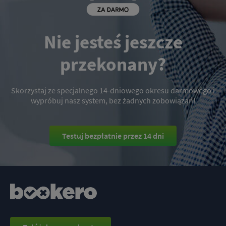
Nie jesteś jeszcze
przekonany?
Skorzystaj ze specjalnego 14-dniowego okresu darmowego i
wypróbuj nasz system, bez żadnych zobowiązań!
Testuj bezpłatnie przez 14 dni